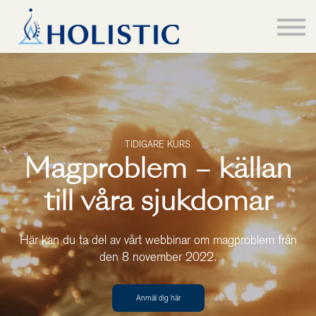
Hem
Kurser
About us
Logga in
TIDIGARE KURS
Magproblem – källan
till våra sjukdomar
Här kan du ta del av vårt webbinar om magproblem från
den 8 november 2022.
Anmäl dig här