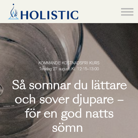
Hem
Kurser
About us
Logga in
KOMMANDE KOSTNADSFRI KURS
Torsdag 27 augusti Kl. 12:15–13:00
Så somnar du lättare
och sover djupare –
för en god natts
sömn