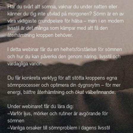
Har du svårt att somna, vaknar du under natten eller
känner du dig inte utvilad på morgonen? Sömn är en av
våra viktigaste grundpelare för hälsa – men i en modern
livsstil är det många som kämpar med att få den
återhämtning kroppen behöver.
I detta webinar får du en helhetsförståelse för sömnen
och hur du kan påverka den genom näring, livsstil och
vardagliga vanor.
Du får konkreta verktyg för att stötta kroppens egna
sömnprocesser och optimera din dygnsrytm – för mer
energi, bättre återhämtning och ökat välbefinnande.
Under webinaret får du lära dig:
–Varför ljus, mörker och rutiner är avgörande för
sömnen
–Vanliga orsaker till sömnproblem i dagens livsstil